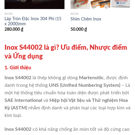
INOX
INOX
Láp Tròn Đặc Inox 304 Phi (15
Shim Chêm Inox
x 2000)mm
280.000
₫
50.000
₫
Inox S44002 là gì? Ưu điểm, Nhược điểm
và Ứng dụng
1. Giới thiệu
Inox S44002
là thép không gỉ dòng
Martensitic
, được định
danh trong hệ thống
UNS (Unified Numbering System)
– Là
một hệ thống tiêu chuẩn hóa toàn diện được phát triển bởi
SAE International
và
Hiệp hội Vật liệu và Thử nghiệm Hoa
Kỳ (ASTM)
nhằm định danh và phân loại các loại hợp kim và
kim loại.
Inox S44002
có khả năng chống ăn mòn tốt và độ cứng cao