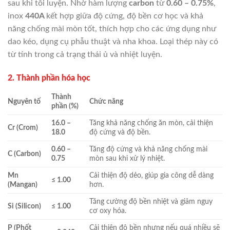
sau khi tôi luyện. Nhờ hàm lượng
carbon
từ
0.60 – 0.75%
,
inox
440A
kết hợp giữa độ cứng, độ bền cơ học và khả
năng chống mài mòn tốt, thích hợp cho các ứng dụng như
dao kéo, dụng cụ phẫu thuật và nha khoa. Loại thép này có
từ tính trong cả trạng thái ủ và nhiệt luyện.
2. Thành phần hóa học
Thành
Nguyên tố
Chức năng
phần (%)
16.0 –
Tăng khả năng chống ăn mòn, cải thiện
Cr (Crom)
18.0
độ cứng và độ bền.
0.60 –
Tăng độ cứng và khả năng chống mài
C (Carbon)
0.75
mòn sau khi xử lý nhiệt.
Mn
Cải thiện độ dẻo, giúp gia công dễ dàng
≤ 1.00
(Mangan)
hơn.
Tăng cường độ bền nhiệt và giảm nguy
Si (Silicon)
≤ 1.00
cơ oxy hóa.
P (Phốt
Cải thiện độ bền nhưng nếu quá nhiều sẽ