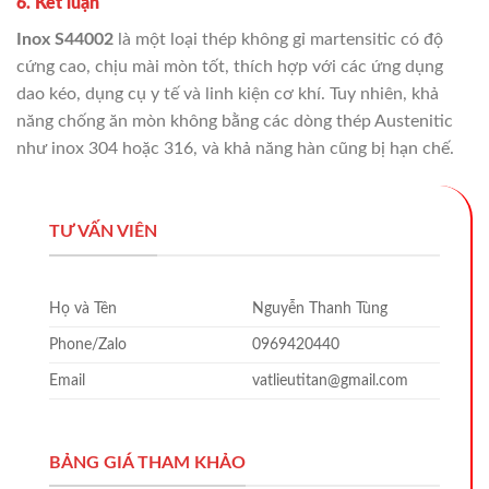
6. Kết luận
Inox S44002
là một loại thép không gỉ martensitic có độ
cứng cao, chịu mài mòn tốt, thích hợp với các ứng dụng
dao kéo, dụng cụ y tế và linh kiện cơ khí. Tuy nhiên, khả
năng chống ăn mòn không bằng các dòng thép Austenitic
như inox 304 hoặc 316, và khả năng hàn cũng bị hạn chế.
TƯ VẤN VIÊN
Họ và Tên
Nguyễn Thanh Tùng
Phone/Zalo
0969420440
Email
vatlieutitan@gmail.com
BẢNG GIÁ THAM KHẢO