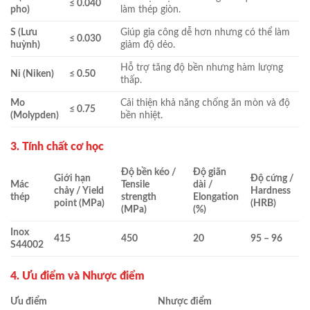
≤ 0.040
pho)
làm thép giòn.
S (Lưu
Giúp gia công dễ hơn nhưng có thể làm
≤ 0.030
huỳnh)
giảm độ dẻo.
Hỗ trợ tăng độ bền nhưng hàm lượng
Ni (Niken)
≤ 0.50
thấp.
Mo
Cải thiện khả năng chống ăn mòn và độ
≤ 0.75
(Molypden)
bền nhiệt.
3. Tính chất cơ học
Độ bền kéo /
Độ giãn
Giới hạn
Độ cứng /
Mác
Tensile
dài /
chảy / Yield
Hardness
thép
strength
Elongation
point (MPa)
(HRB)
(MPa)
(%)
Inox
415
450
20
95 – 96
S44002
4. Ưu điểm và Nhược điểm
Ưu điểm
Nhược điểm