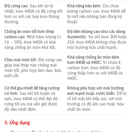
Độ cứng cao
: Sau khi xử lý
Khả năng hàn kém
: Do chứa
nhiệt, inox 440A có độ cứng tốt
lượng carbon cao, inox 440A dễ
hơn so với các loại inox thông
bị nứt nếu không hàn đúng kỹ
thường.
thuật.
Chống ăn mòn tốt hơn thép
Độ bền không cao như các dòng
carbon cao
: Nhờ hàm lượng Cr
Austenitic
: So với inox 304 hoặc
16 – 18%, inox 440A có khả
316, inox 440A không chịu được
năng chống ăn mòn khá tốt.
môi trường hóa chất mạnh.
Khả năng chống ăn mòn kém
Chịu mài mòn tốt
: Độ cứng cao
hơn 440B và 440C
: Vì chứa ít
giúp loại thép này chống mài
carbon hơn, inox 440A có độ
mòn tốt, phù hợp làm dao, kéo,
cứng thấp hơn so với 440B và
lưỡi cắt.
440C.
Có thể gia nhiệt để tăng cường
Không phù hợp với môi trường
cơ tính
: Sau khi tôi luyện và
axit mạnh hoặc nước biển
: Dễ bị
ram, inox 440A có thể đạt độ
rỗ bề mặt khi tiếp xúc với môi
cứng tối ưu mà vẫn giữ được
trường có độ ẩm cao hoặc hóa
độ dẻo nhất định.
chất ăn mòn.
5. Ứng dụng