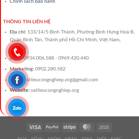
Chính sách bảo hành
THÔNG TIN LIÊN HỆ
Địa chỉ:
133/14/5 Bình Thành, Phường Bình Hưng Hoà B,
Quận Bình Tân, Thành phố Hồ Chí Minh, Việt Nam,
700000
Sales:
0934.006.588 - 0969.420.440
Marketing:
0902.280.582
Email:
vatlieucongnghiep.org@gmail.com
Website:
vatlieucongnghiep.org
INOX
ĐỒNG
NHÔM
NIKEN
TITAN
THÉP
KHÁC