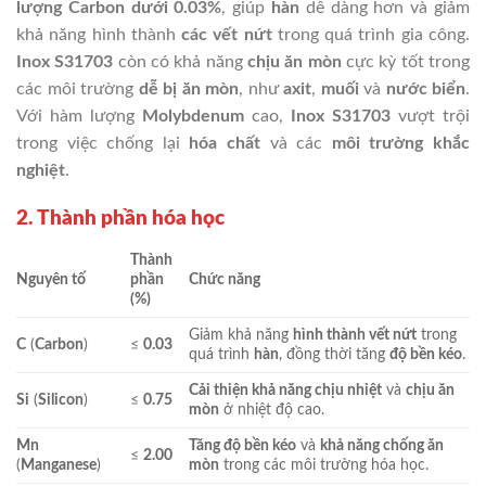
lượng Carbon dưới 0.03%
, giúp
hàn
dễ dàng hơn và giảm
khả năng hình thành
các vết nứt
trong quá trình gia công.
Inox S31703
còn có khả năng
chịu ăn mòn
cực kỳ tốt trong
các môi trường
dễ bị ăn mòn
, như
axit
,
muối
và
nước biển
.
Với hàm lượng
Molybdenum
cao,
Inox S31703
vượt trội
trong việc chống lại
hóa chất
và các
môi trường khắc
nghiệt
.
2. Thành phần hóa học
Thành
Nguyên tố
phần
Chức năng
(%)
Giảm khả năng
hình thành vết nứt
trong
C
(
Carbon
)
≤
0.03
quá trình
hàn
, đồng thời tăng
độ bền kéo
.
Cải thiện khả năng chịu nhiệt
và
chịu ăn
Si
(
Silicon
)
≤
0.75
mòn
ở nhiệt độ cao.
Mn
Tăng độ bền kéo
và
khả năng chống ăn
≤
2.00
(
Manganese
)
mòn
trong các môi trường hóa học.