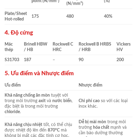
point (N/mm²)
(%)
(N/mm²)
Plate/Sheet
175
480
40%
Hot-rolled
4. Độ cứng
Mác
Brinell HBW
Rockwell C
Rockwell B HRBS
Vickers
thép
/ HB
HRC
/ HRB
HV
S31703
187
–
90
200
5. Ưu điểm và Nhược điểm
Ưu điểm
Nhược điểm
Khả năng chống ăn mòn
tuyệt vời
trong môi trường
axit
và
nước biển
,
Chi phí cao
so với các loại
đặc biệt là trong môi trường
inox khác.
chloride
.
Dễ bị mài mòn
trong môi
Khả năng chịu nhiệt
tốt, có thể chịu
trường
hóa chất
mạnh và
được nhiệt độ lên đến
870°C
mà
cần bảo dưỡng thường
không bị mất các đặc tính cơ học.