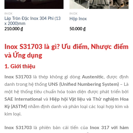
INOX
INOX
Láp Tròn Đặc Inox 304 Phi (13
Hộp Inox
x 2000)mm
210.000
₫
50.000
₫
Inox S31703 là gì? Ưu điểm, Nhược điểm
và Ứng dụng
1. Giới thiệu
Inox S31703
là thép không gỉ dòng
Austenitic
, được định
danh trong hệ thống
UNS (Unified Numbering System)
– Là
một hệ thống tiêu chuẩn hóa toàn diện được phát triển bởi
SAE International
và
Hiệp hội Vật liệu và Thử nghiệm Hoa
Kỳ (ASTM)
nhằm định danh và phân loại các loại hợp kim và
kim loại.
Inox S31703
là phiên bản cải tiến của
Inox 317
với hàm