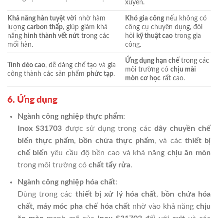
xuyên.
Khả năng hàn tuyệt vời
nhờ hàm
Khó gia công
nếu không có
lượng
carbon thấp
, giúp giảm khả
công cụ chuyên dụng, đòi
năng
hình thành vết nứt
trong các
hỏi
kỹ thuật cao
trong gia
mối hàn.
công.
Ứng dụng hạn chế
trong các
Tính dẻo cao
, dễ dàng chế tạo và gia
môi trường có
chịu mài
công thành các sản phẩm
phức tạp
.
mòn cơ học
rất cao.
6. Ứng dụng
Ngành công nghiệp thực phẩm
:
Inox S31703
được sử dụng trong các
dây chuyền chế
biến thực phẩm
,
bồn chứa thực phẩm
, và các
thiết bị
chế biến
yêu cầu độ bền cao và khả năng
chịu ăn mòn
trong môi trường có
chất tẩy rửa
.
Ngành công nghiệp hóa chất
:
Dùng trong các
thiết bị xử lý hóa chất
,
bồn chứa hóa
chất
,
máy móc pha chế hóa chất
nhờ vào khả năng
chịu