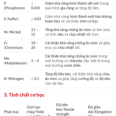
P
≤
Giảm khả năng hình thành vết nứt
trong
(
Phosphorus
)
0.045
quá trình
gia công
và tăng độ bền.
Giảm khả năng
hình thành mối hàn không
S
(
Sulfur
)
≤
0.03
hoàn hảo
và cải thiện
tính cơ học
.
11 –
Tăng khả năng chống ăn mòn
và làm inox
Ni
(
Nickel
)
15
có tính
dẻo
và
chịu nhiệt
tốt hơn.
Cr
18 –
Cải thiện khả năng chống ăn mòn
và giúp
(
Chromium
)
20
inox có
chịu nhiệt
tốt.
Cải thiện khả năng chống ăn mòn
trong
Mo
3 – 4
môi trường có
chloride
, đặc biệt là trong
(
Molybdenum
)
môi trường
nước biển
.
Tăng độ bền kéo
, cải thiện khả năng
chịu
N
(
Nitrogen
)
≤
0.1
ăn mòn
và giúp tăng
cường độ
và
độ dẻo
của vật liệu.
3. Tính chất cơ học
Độ bền
Giới hạn
Độ giãn
kéo/Tensile
Phân loại
chảy/Yield
dài/Elongation
strength