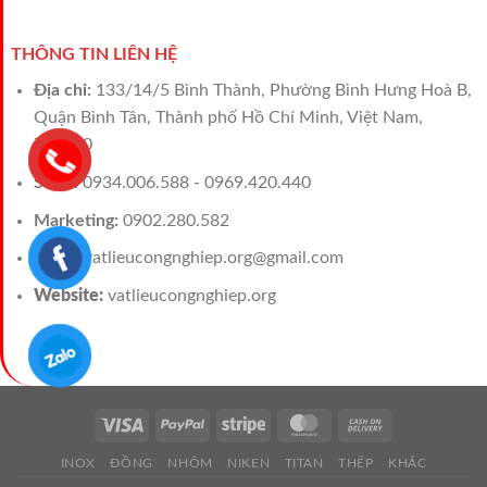
THÔNG TIN LIÊN HỆ
Địa chỉ:
133/14/5 Bình Thành, Phường Bình Hưng Hoà B,
Quận Bình Tân, Thành phố Hồ Chí Minh, Việt Nam,
700000
Sales:
0934.006.588 - 0969.420.440
Marketing:
0902.280.582
Email:
vatlieucongnghiep.org@gmail.com
Website:
vatlieucongnghiep.org
INOX
ĐỒNG
NHÔM
NIKEN
TITAN
THÉP
KHÁC