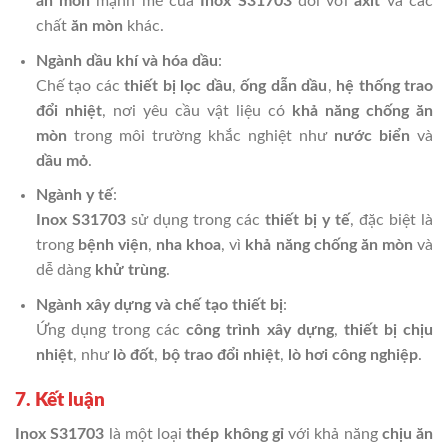
ăn mòn
mạnh mẽ của
Inox S31703
đối với
axit
và các
chất
ăn mòn
khác.
Ngành dầu khí và hóa dầu
:
Chế tạo các
thiết bị lọc dầu
,
ống dẫn dầu
,
hệ thống trao
đổi nhiệt
, nơi yêu cầu vật liệu có
khả năng chống ăn
mòn
trong môi trường khắc nghiệt như
nước biển
và
dầu mỏ
.
Ngành y tế
:
Inox S31703
sử dụng trong các
thiết bị y tế
, đặc biệt là
trong
bệnh viện
,
nha khoa
, vì
khả năng chống ăn mòn
và
dễ dàng
khử trùng
.
Ngành xây dựng và chế tạo thiết bị
:
Ứng dụng trong các
công trình xây dựng
,
thiết bị chịu
nhiệt
, như
lò đốt
,
bộ trao đổi nhiệt
,
lò hơi công nghiệp
.
7. Kết luận
Inox S31703
là một loại
thép không gỉ
với khả năng
chịu ăn