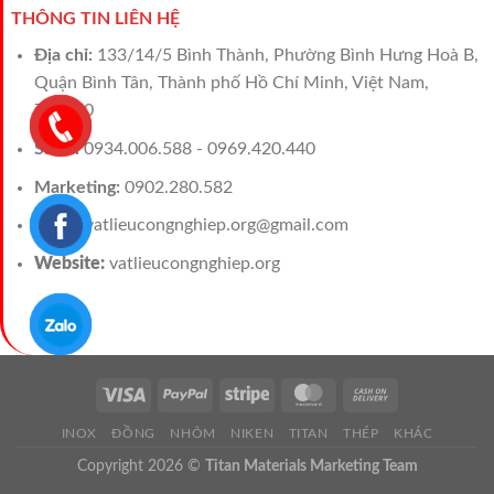
THÔNG TIN LIÊN HỆ
Địa chỉ:
133/14/5 Bình Thành, Phường Bình Hưng Hoà B,
Quận Bình Tân, Thành phố Hồ Chí Minh, Việt Nam,
700000
Sales:
0934.006.588 - 0969.420.440
Marketing:
0902.280.582
Email:
vatlieucongnghiep.org@gmail.com
Website:
vatlieucongnghiep.org
INOX
ĐỒNG
NHÔM
NIKEN
TITAN
THÉP
KHÁC
Copyright 2026 ©
Titan Materials Marketing Team