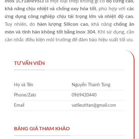
Inox 1Cr18Ni9Si3
là một loại thép không gỉ có
độ cứng cao,
khả năng chịu nhiệt và chống oxy hóa tốt
, phù hợp với
các
ứng dụng công nghiệp chịu tải trọng lớn và nhiệt độ cao
.
Tuy nhiên, do
hàm lượng Silicon cao
, khả năng
chống ăn
mòn và tính hàn không tốt bằng inox 304
. Khi sử dụng, cần
cân nhắc điều kiện môi trường để đảm bảo hiệu suất tối ưu.
TƯ VẤN VIÊN
Họ và Tên
Nguyễn Thanh Tùng
Phone/Zalo
0969420440
Email
vatlieutitan@gmail.com
BẢNG GIÁ THAM KHẢO