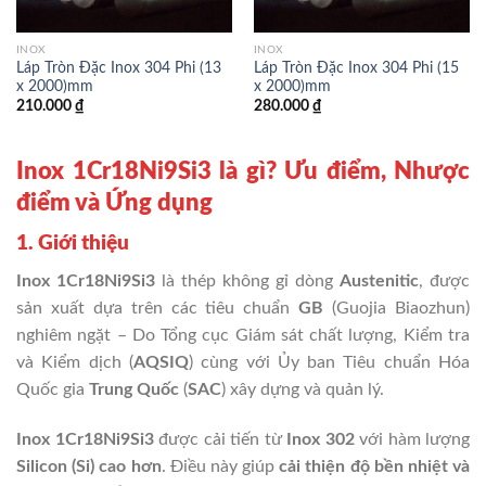
INOX
INOX
Láp Tròn Đặc Inox 304 Phi (13
Láp Tròn Đặc Inox 304 Phi (15
x 2000)mm
x 2000)mm
210.000
₫
280.000
₫
Inox 1Cr18Ni9Si3 là gì? Ưu điểm, Nhược
điểm và Ứng dụng
1. Giới thiệu
Inox 1Cr18Ni9Si3
là thép không gỉ dòng
Austenitic
, được
sản xuất dựa trên các tiêu chuẩn
GB
(Guojia Biaozhun)
nghiêm ngặt –
Do
Tổng cục Giám sát chất lượng, Kiểm tra
và Kiểm dịch
(
AQSIQ
) cùng với Ủy ban Tiêu chuẩn Hóa
Quốc gia
Trung Quốc
(
SAC
) xây dựng và quản lý.
Inox 1Cr18Ni9Si3
được cải tiến từ
Inox 302
với hàm lượng
Silicon (Si) cao hơn
. Điều này giúp
cải thiện độ bền nhiệt và