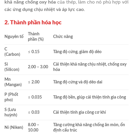
khả năng chống oxy hóa
của thép, làm cho nó phù hợp với
các ứng dụng chịu nhiệt và áp lực cao
.
2. Thành phần hóa học
Thành
Nguyên tố
Chức năng
phần (%)
C
≤
0.15
Tăng độ cứng, giảm độ dẻo
(Carbon)
Si
Cải thiện khả năng chịu nhiệt, chống oxy
2.00 – 3.00
(Silicon)
hóa
Mn
≤
2.00
Tăng độ cứng và độ dẻo dai
(Mangan)
P (Phốt
≤
0.035
Tăng độ bền, giúp cải thiện tính gia công
pho)
S (Lưu
≤
0.03
Cải thiện tính gia công cơ khí
huỳnh)
8.00 –
Tăng cường khả năng chống ăn mòn, ổn
Ni (Niken)
10.00
định cấu trúc