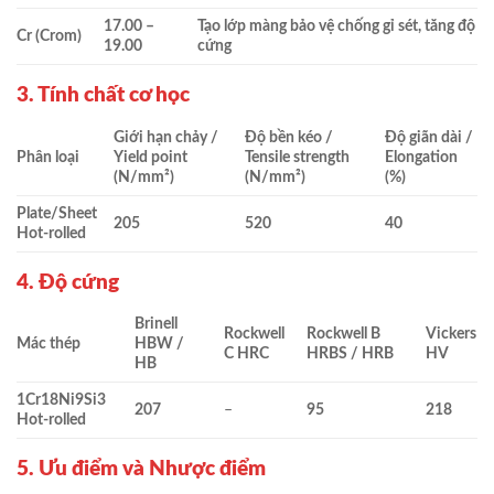
17.00 –
Tạo lớp màng bảo vệ chống gỉ sét, tăng độ
Cr (Crom)
19.00
cứng
3. Tính chất cơ học
Giới hạn chảy /
Độ bền kéo /
Độ giãn dài /
Phân loại
Yield point
Tensile strength
Elongation
(N/mm²)
(N/mm²)
(%)
Plate/Sheet
205
520
40
Hot-rolled
4. Độ cứng
Brinell
Rockwell
Rockwell B
Vickers
Mác thép
HBW /
C HRC
HRBS / HRB
HV
HB
1Cr18Ni9Si3
207
–
95
218
Hot-rolled
5. Ưu điểm và Nhược điểm