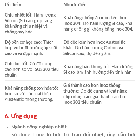
Ưu điểm
Nhược điểm
Chịu nhiệt tốt
: Hàm lượng
Khả năng chống ăn mòn kém hơn
Silicon (Si) cao
giúp tăng
Inox 304
: Do
hàm lượng Si cao
, khả
khả năng chịu nhiệt
và
năng chống gỉ không bằng
Inox 304
.
chống oxy hóa
.
Độ bền cơ học cao
: Thích
Độ dẻo kém hơn inox Austenitic
hợp với
môi trường áp suất
khác
: Do
hàm lượng Carbon và
cao và va đập mạnh
.
Silicon cao
, độ dẻo giảm.
Chịu lực tốt
: Có độ cứng
Khả năng hàn không tốt
: Hàm lượng
cao hơn so với
SUS302 tiêu
Si cao
làm ảnh hưởng đến tính hàn.
chuẩn
.
Giá thành cao hơn inox thông
Khả năng chống oxy hóa tốt
thường
: Do
độ cứng và khả năng
hơn
so với các loại thép
chịu nhiệt cao
, giá thành cao hơn
Austenitic thông thường.
Inox 302 tiêu chuẩn
.
6. Ứng dụng
Ngành công nghiệp nhiệt
:
Sử dụng trong
lò hơi, bộ trao đổi nhiệt, ống dẫn hơi