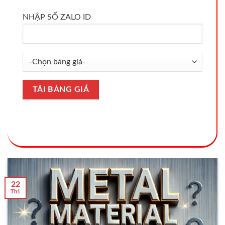
NHẬP SỐ ZALO ID
22
Th1