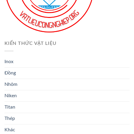
KIẾN THỨC VẬT LIỆU
Inox
Đồng
Nhôm
Niken
Titan
Thép
Khác