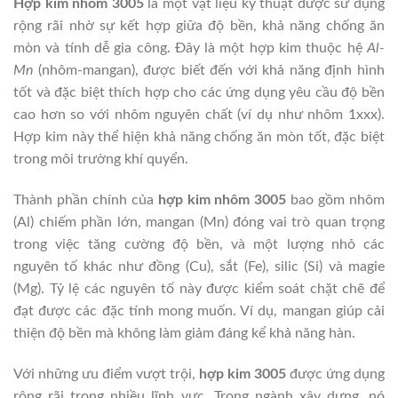
Hợp kim nhôm 3005
là một vật liệu kỹ thuật được sử dụng
rộng rãi nhờ sự kết hợp giữa độ bền, khả năng chống ăn
mòn và tính dễ gia công. Đây là một hợp kim thuộc hệ
Al-
Mn
(nhôm-mangan), được biết đến với khả năng định hình
tốt và đặc biệt thích hợp cho các ứng dụng yêu cầu độ bền
cao hơn so với nhôm nguyên chất (ví dụ như nhôm 1xxx).
Hợp kim này thể hiện khả năng chống ăn mòn tốt, đặc biệt
trong môi trường khí quyển.
Thành phần chính của
hợp kim nhôm 3005
bao gồm nhôm
(Al) chiếm phần lớn, mangan (Mn) đóng vai trò quan trọng
trong việc tăng cường độ bền, và một lượng nhỏ các
nguyên tố khác như đồng (Cu), sắt (Fe), silic (Si) và magie
(Mg). Tỷ lệ các nguyên tố này được kiểm soát chặt chẽ để
đạt được các đặc tính mong muốn. Ví dụ, mangan giúp cải
thiện độ bền mà không làm giảm đáng kể khả năng hàn.
Với những ưu điểm vượt trội,
hợp kim 3005
được ứng dụng
rộng rãi trong nhiều lĩnh vực. Trong ngành xây dựng, nó