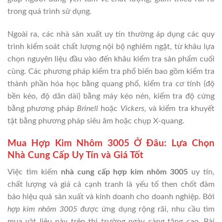
trong quá trình sử dụng.
Ngoài ra, các nhà sản xuất uy tín thường áp dụng các quy
trình kiểm soát chất lượng nội bộ nghiêm ngặt, từ khâu lựa
chọn nguyên liệu đầu vào đến khâu kiểm tra sản phẩm cuối
cùng. Các phương pháp kiểm tra phổ biến bao gồm kiểm tra
thành phần hóa học bằng quang phổ, kiểm tra cơ tính (độ
bền kéo, độ dãn dài) bằng máy kéo nén, kiểm tra độ cứng
bằng phương pháp
Brinell
hoặc
Vickers
, và kiểm tra khuyết
tật bằng phương pháp siêu âm hoặc chụp X-quang.
Mua Hợp Kim Nhôm 3005 Ở Đâu: Lựa Chọn
Nhà Cung Cấp Uy Tín và Giá Tốt
Việc tìm kiếm
nhà cung cấp hợp kim nhôm 3005
uy tín,
chất lượng và giá cả cạnh tranh là yếu tố then chốt đảm
bảo hiệu quả sản xuất và kinh doanh cho doanh nghiệp. Bởi
hợp kim nhôm 3005
được ứng dụng rộng rãi, nhu cầu tìm
mua vật liệu này trên thị trường ngày càng tăng cao. Bài