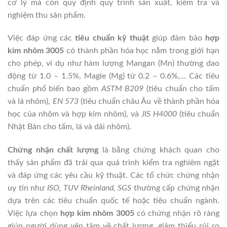
cơ lý mà còn quy định quy trình sản xuất, kiểm tra và
nghiệm thu sản phẩm.
Việc đáp ứng các
tiêu chuẩn kỹ thuật
giúp đảm bảo
hợp
kim nhôm 3005
có thành phần hóa học nằm trong giới hạn
cho phép, ví dụ như hàm lượng Mangan (Mn) thường dao
động từ 1.0 – 1.5%, Magie (Mg) từ 0.2 – 0.6%,… Các tiêu
chuẩn phổ biến bao gồm
ASTM B209
(tiêu chuẩn cho tấm
và lá nhôm),
EN 573
(tiêu chuẩn châu Âu về thành phần hóa
học của nhôm và hợp kim nhôm), và
JIS H4000
(tiêu chuẩn
Nhật Bản cho tấm, lá và dải nhôm).
Chứng nhận chất lượng
là bằng chứng khách quan cho
thấy sản phẩm đã trải qua quá trình kiểm tra nghiêm ngặt
và đáp ứng các yêu cầu kỹ thuật. Các tổ chức chứng nhận
uy tín như
ISO, TUV Rheinland, SGS
thường cấp chứng nhận
dựa trên các tiêu chuẩn quốc tế hoặc tiêu chuẩn ngành.
Việc lựa chọn
hợp kim nhôm 3005
có chứng nhận rõ ràng
giúp người dùng yên tâm về chất lượng, giảm thiểu rủi ro