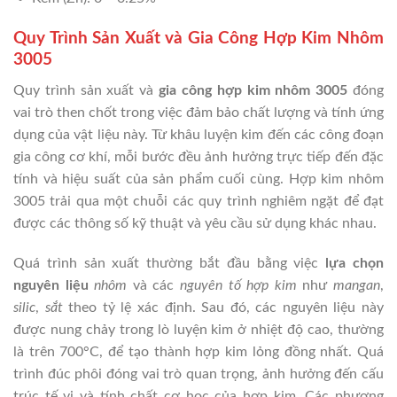
Quy Trình Sản Xuất và Gia Công Hợp Kim Nhôm
3005
Quy trình sản xuất và
gia công hợp kim nhôm 3005
đóng
vai trò then chốt trong việc đảm bảo chất lượng và tính ứng
dụng của vật liệu này. Từ khâu luyện kim đến các công đoạn
gia công cơ khí, mỗi bước đều ảnh hưởng trực tiếp đến đặc
tính và hiệu suất của sản phẩm cuối cùng. Hợp kim nhôm
3005 trải qua một chuỗi các quy trình nghiêm ngặt để đạt
được các thông số kỹ thuật và yêu cầu sử dụng khác nhau.
Quá trình sản xuất thường bắt đầu bằng việc
lựa chọn
nguyên liệu
nhôm
và các
nguyên tố hợp kim
như
mangan
,
silic
,
sắt
theo tỷ lệ xác định. Sau đó, các nguyên liệu này
được nung chảy trong lò luyện kim ở nhiệt độ cao, thường
là trên 700°C, để tạo thành hợp kim lỏng đồng nhất. Quá
trình đúc phôi đóng vai trò quan trọng, ảnh hưởng đến cấu
trúc tế vi và tính chất cơ học của hợp kim. Các phương