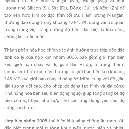
nguyên tố khác như Mangan (Mn), Magie (Mg) và một
lượng nhỏ Silicon (Si), Sắt (Fe), Đồng (Cu), và Kẽm (Zn) để
tạo nên hợp kim có
đặc tính
tối ưu. Hàm lượng Mangan,
thường dao động trong khoảng 1.0-1.5%, đóng vai trò quan
trọng trong việc tăng cường độ bền, đặc biệt là khả năng
chống lại sự ăn mòn.
Thành phần hóa học chính xác ảnh hưởng trực tiếp đến
đặc
tính cơ lý
của hợp kim nhôm 3005, bao gồm giới hạn bền
kéo, giới hạn chảy và độ giãn dài. Ví dụ, ở trạng thái ủ
(annealed), hợp kim này thường có giới hạn bền kéo khoảng
145 MPa và giới hạn chảy khoảng 55 MPa, cùng với độ giãn
dài tương đối cao, cho phép dễ dàng tạo hình và gia công.
Khả năng hóa bền sau biến dạng nguội giúp tăng đáng kể độ
bền của vật liệu, phù hợp cho các ứng dụng yêu cầu độ
cứng cao hơn.
Hợp kim nhôm 3005
thể hiện khả năng chống ăn mòn tốt,
đặc biệt trong môi trường khí quyển, nước biển và nhiều