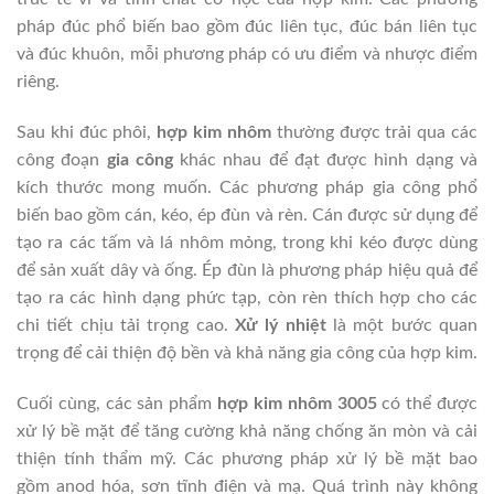
pháp đúc phổ biến bao gồm đúc liên tục, đúc bán liên tục
và đúc khuôn, mỗi phương pháp có ưu điểm và nhược điểm
riêng.
Sau khi đúc phôi,
hợp kim nhôm
thường được trải qua các
công đoạn
gia công
khác nhau để đạt được hình dạng và
kích thước mong muốn. Các phương pháp gia công phổ
biến bao gồm cán, kéo, ép đùn và rèn. Cán được sử dụng để
tạo ra các tấm và lá nhôm mỏng, trong khi kéo được dùng
để sản xuất dây và ống. Ép đùn là phương pháp hiệu quả để
tạo ra các hình dạng phức tạp, còn rèn thích hợp cho các
chi tiết chịu tải trọng cao.
Xử lý nhiệt
là một bước quan
trọng để cải thiện độ bền và khả năng gia công của hợp kim.
Cuối cùng, các sản phẩm
hợp kim nhôm 3005
có thể được
xử lý bề mặt để tăng cường khả năng chống ăn mòn và cải
thiện tính thẩm mỹ. Các phương pháp xử lý bề mặt bao
gồm anod hóa, sơn tĩnh điện và mạ. Quá trình này không