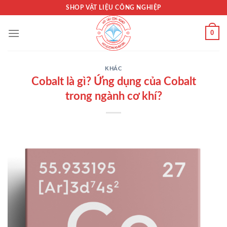
Bỏ
SHOP VẬT LIỆU CÔNG NGHIỆP
qua
nội
0
dung
KHÁC
Cobalt là gì? Ứng dụng của Cobalt
trong ngành cơ khí?