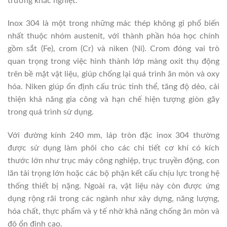
trường khắc nghiệt.
Inox 304 là một trong những mác thép không gỉ phổ biến
nhất thuộc nhóm austenit, với thành phần hóa học chính
gồm sắt (Fe), crom (Cr) và niken (Ni). Crom đóng vai trò
quan trọng trong việc hình thành lớp màng oxit thụ động
trên bề mặt vật liệu, giúp chống lại quá trình ăn mòn và oxy
hóa. Niken giúp ổn định cấu trúc tinh thể, tăng độ dẻo, cải
thiện khả năng gia công và hạn chế hiện tượng giòn gãy
trong quá trình sử dụng.
Với đường kính 240 mm, láp tròn đặc inox 304 thường
được sử dụng làm phôi cho các chi tiết cơ khí có kích
thước lớn như trục máy công nghiệp, trục truyền động, con
lăn tải trọng lớn hoặc các bộ phận kết cấu chịu lực trong hệ
thống thiết bị nặng. Ngoài ra, vật liệu này còn được ứng
dụng rộng rãi trong các ngành như xây dựng, năng lượng,
hóa chất, thực phẩm và y tế nhờ khả năng chống ăn mòn và
độ ổn định cao.