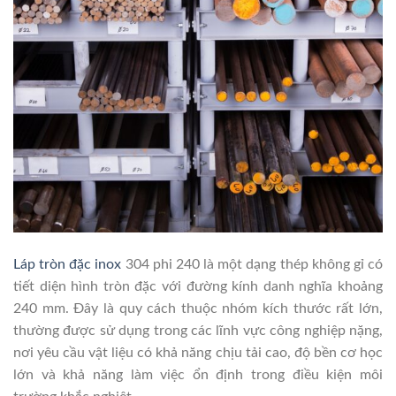
Láp tròn đặc inox
304 phi 240 là một dạng thép không gỉ có
tiết diện hình tròn đặc với đường kính danh nghĩa khoảng
240 mm. Đây là quy cách thuộc nhóm kích thước rất lớn,
thường được sử dụng trong các lĩnh vực công nghiệp nặng,
nơi yêu cầu vật liệu có khả năng chịu tải cao, độ bền cơ học
lớn và khả năng làm việc ổn định trong điều kiện môi