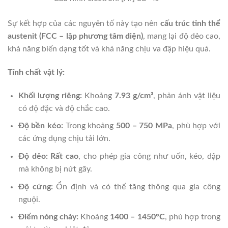
Sự kết hợp của các nguyên tố này tạo nên
cấu trúc tinh thể
austenit (FCC – lập phương tâm diện)
, mang lại độ dẻo cao,
khả năng biến dạng tốt và khả năng chịu va đập hiệu quả.
Tính chất vật lý:
Khối lượng riêng:
Khoảng
7.93 g/cm³
, phản ánh vật liệu
có độ đặc và độ chắc cao.
Độ bền kéo:
Trong khoảng
500 – 750 MPa
, phù hợp với
các ứng dụng chịu tải lớn.
Độ dẻo:
Rất cao
, cho phép gia công như uốn, kéo, dập
mà không bị nứt gãy.
Độ cứng:
Ổn định và có thể tăng thông qua gia công
nguội.
Điểm nóng chảy:
Khoảng
1400 – 1450°C
, phù hợp trong