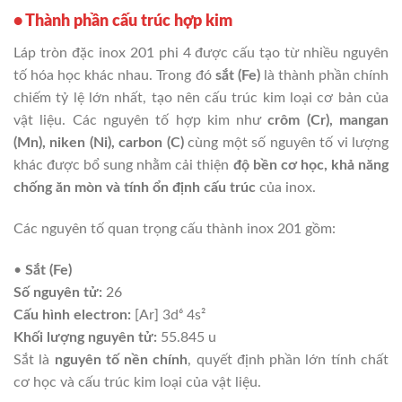
• Thành phần cấu trúc hợp kim
Láp tròn đặc inox 201 phi 4 được cấu tạo từ nhiều nguyên
tố hóa học khác nhau. Trong đó
sắt (Fe)
là thành phần chính
chiếm tỷ lệ lớn nhất, tạo nên cấu trúc kim loại cơ bản của
vật liệu. Các nguyên tố hợp kim như
crôm (Cr), mangan
(Mn), niken (Ni), carbon (C)
cùng một số nguyên tố vi lượng
khác được bổ sung nhằm cải thiện
độ bền cơ học, khả năng
chống ăn mòn và tính ổn định cấu trúc
của inox.
Các nguyên tố quan trọng cấu thành inox 201 gồm:
•
Sắt (Fe)
Số nguyên tử:
26
Cấu hình electron:
[Ar] 3d⁶ 4s²
Khối lượng nguyên tử:
55.845 u
Sắt là
nguyên tố nền chính
, quyết định phần lớn tính chất
cơ học và cấu trúc kim loại của vật liệu.