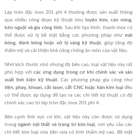
Láp tròn đặc inox 201 phi 4 thường được sản xuất thông
qua nhiều công đoạn kỹ thuật như
luyện kim, cán nóng,
kéo nguội và gia công tinh
. Sau khi tạo hình, thanh inox có
thể được xử lý bề mặt bằng các phương pháp như
mài
bóng, đánh bóng hoặc xử lý sáng kỹ thuật
, giúp tăng độ
thẩm mỹ và cải thiện khả năng chống ăn mòn của vật liệu.
Nhờ kích thước nhỏ nhưng độ bền cao, loại vật liệu này rất
phù hợp với
các ứng dụng trong cơ khí chính xác và sản
xuất linh kiện kỹ thuật
. Các phương pháp gia công như
tiện, phay, khoan, cắt laser, cắt CNC hoặc hàn kim loại
đều
có thể được áp dụng để tạo ra các chi tiết kỹ thuật có độ
chính xác cao từ láp tròn đặc inox 201 phi 4.
Bên cạnh lĩnh vực cơ khí, vật liệu này còn được sử dụng
trong
ngành nội thất và trang trí kim loại
, nơi yêu cầu các
chi tiết kim loại vừa bền vừa có tính thẩm mỹ cao. Bề mặt