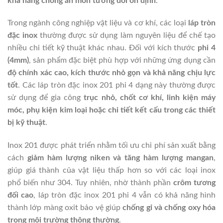
khả năng chống ăn mòn tương đối ổn định
.
Trong ngành công nghiệp vật liệu và cơ khí, các loại
láp tròn
đặc inox
thường được sử dụng làm nguyên liệu để chế tạo
nhiều chi tiết kỹ thuật khác nhau. Đối với kích thước
phi 4
(4mm)
, sản phẩm đặc biệt phù hợp với những ứng dụng cần
độ chính xác cao, kích thước nhỏ gọn và khả năng chịu lực
tốt
. Các láp tròn đặc inox 201 phi 4 dạng này thường được
sử dụng để gia công
trục nhỏ, chốt cơ khí, linh kiện máy
móc, phụ kiện kim loại hoặc chi tiết kết cấu trong các thiết
bị kỹ thuật
.
Inox 201 được phát triển nhằm tối ưu chi phí sản xuất bằng
cách
giảm hàm lượng niken và tăng hàm lượng mangan
,
giúp giá thành của vật liệu thấp hơn so với các loại inox
phổ biến như 304. Tuy nhiên, nhờ thành phần
crôm tương
đối cao
, láp tròn đặc inox 201 phi 4 vẫn có khả năng hình
thành lớp màng oxit bảo vệ giúp
chống gỉ và chống oxy hóa
trong môi trường thông thường
.