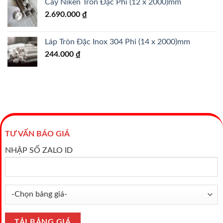
Cây Niken Tròn Đặc Phi (12 x 2000)mm
2.690.000
₫
Láp Tròn Đặc Inox 304 Phi (14 x 2000)mm
244.000
₫
TƯ VẤN BÁO GIÁ
NHẬP SỐ ZALO ID