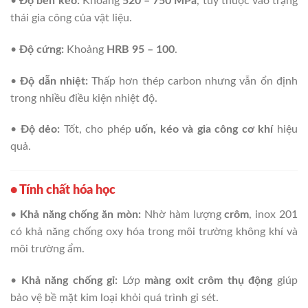
•
Độ bền kéo:
Khoảng
520 – 750 MPa
, tùy thuộc vào trạng
thái gia công của vật liệu.
•
Độ cứng:
Khoảng
HRB 95 – 100
.
•
Độ dẫn nhiệt:
Thấp hơn thép carbon nhưng vẫn ổn định
trong nhiều điều kiện nhiệt độ.
•
Độ dẻo:
Tốt, cho phép
uốn, kéo và gia công cơ khí
hiệu
quả.
• Tính chất hóa học
•
Khả năng chống ăn mòn:
Nhờ hàm lượng
crôm
, inox 201
có khả năng chống oxy hóa trong môi trường không khí và
môi trường ẩm.
•
Khả năng chống gỉ:
Lớp
màng oxit crôm thụ động
giúp
bảo vệ bề mặt kim loại khỏi quá trình gỉ sét.