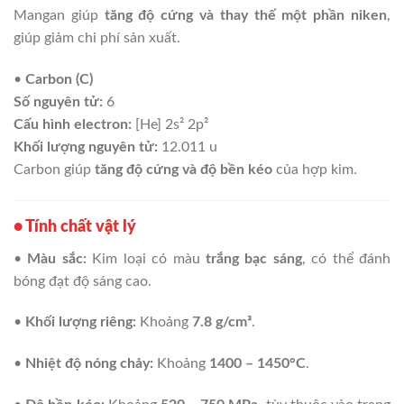
Mangan giúp
tăng độ cứng và thay thế một phần niken
,
giúp giảm chi phí sản xuất.
•
Carbon (C)
Số nguyên tử:
6
Cấu hình electron:
[He] 2s² 2p²
Khối lượng nguyên tử:
12.011 u
Carbon giúp
tăng độ cứng và độ bền kéo
của hợp kim.
• Tính chất vật lý
•
Màu sắc:
Kim loại có màu
trắng bạc sáng
, có thể đánh
bóng đạt độ sáng cao.
•
Khối lượng riêng:
Khoảng
7.8 g/cm³
.
•
Nhiệt độ nóng chảy:
Khoảng
1400 – 1450°C
.