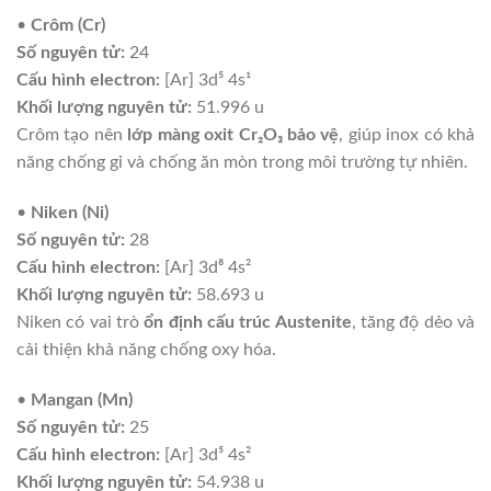
•
Crôm (Cr)
Số nguyên tử:
24
Cấu hình electron:
[Ar] 3d⁵ 4s¹
Khối lượng nguyên tử:
51.996 u
Crôm tạo nên
lớp màng oxit Cr₂O₃ bảo vệ
, giúp inox có khả
năng chống gỉ và chống ăn mòn trong môi trường tự nhiên.
•
Niken (Ni)
Số nguyên tử:
28
Cấu hình electron:
[Ar] 3d⁸ 4s²
Khối lượng nguyên tử:
58.693 u
Niken có vai trò
ổn định cấu trúc Austenite
, tăng độ dẻo và
cải thiện khả năng chống oxy hóa.
•
Mangan (Mn)
Số nguyên tử:
25
Cấu hình electron:
[Ar] 3d⁵ 4s²
Khối lượng nguyên tử:
54.938 u