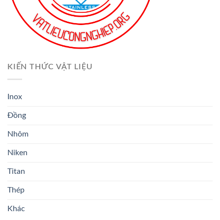
KIẾN THỨC VẬT LIỆU
Inox
Đồng
Nhôm
Niken
Titan
Thép
Khác