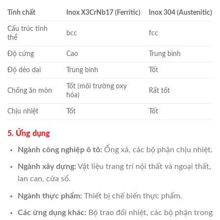
Tính chất
Inox X3CrNb17 (Ferritic)
Inox 304 (Austenitic)
Cấu trúc tinh
bcc
fcc
thể
Độ cứng
Cao
Trung bình
Độ dẻo dai
Trung bình
Tốt
Tốt (môi trường oxy
Chống ăn mòn
Rất tốt
hóa)
Chịu nhiệt
Tốt
Tốt
5. Ứng dụng
Ngành công nghiệp ô tô:
Ống xả, các bộ phận chịu nhiệt.
Ngành xây dựng:
Vật liệu trang trí nội thất và ngoại thất,
lan can, cửa sổ.
Ngành thực phẩm:
Thiết bị chế biến thực phẩm.
Các ứng dụng khác:
Bộ trao đổi nhiệt, các bộ phận trong