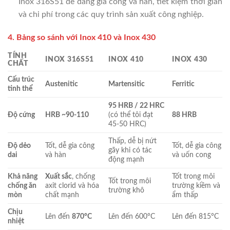
Inox 316S51 dễ dàng gia công và hàn, tiết kiệm thời gian
và chi phí trong các quy trình sản xuất công nghiệp.
4. Bảng so sánh với Inox 410 và Inox 430
TÍNH
INOX 316S51
INOX 410
INOX 430
CHẤT
Cấu trúc
Austenitic
Martensitic
Ferritic
tinh thể
95 HRB / 22 HRC
Độ cứng
HRB ~90-110
(có thể tôi đạt
88 HRB
45-50 HRC)
Thấp, dễ bị nứt
Độ dẻo
Tốt, dễ gia công
Tốt, dễ gia công
gãy khi có tác
dai
và hàn
và uốn cong
động mạnh
Khả năng
Xuất sắc
, chống
Tốt trong môi
Tốt trong môi
chống ăn
axit clorid và hóa
trường kiềm và
trường khô
mòn
chất mạnh
ẩm thấp
Chịu
Lên đến
870°C
Lên đến 600°C
Lên đến 815°C
nhiệt