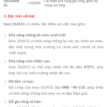
Lưu huỳnh
Cải thiện khả năng gia công, giảm độ
≤ 0.030%
(S)
cứng của thép.
3. Đặc tính nổi bật
Inox 316S51
có nhiều đặc điểm ưu việt, bao gồm:
Khả năng chống ăn mòn vượt trội:
Inox 316S51 có khả năng chống lại các tác nhân ăn mòn,
đặc biệt trong môi trường có chứa axit clorid và hóa
chất mạnh.
Khả năng chịu nhiệt cao:
Inox 316S51 có thể chịu nhiệt tốt lên đến
870°C
, phù
hợp với các môi trường nhiệt độ cao.
Độ bền cơ học:
Độ cứng của inox 316S51 đạt
HRB ~90-110
, giúp thép
có khả năng chống mài mòn và va đập hiệu quả.
Dễ gia công và hàn: