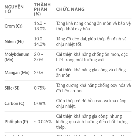
THÀNH
NGUYÊN
PHẦN
CHỨC NĂNG
TỐ
(%)
16.0 –
Tăng khả năng chống ăn mòn và bảo vệ
Crom (Cr)
18.0%
thép khỏi oxy hóa.
10.0 –
Tăng độ dẻo dai, giúp thép ổn định và
Niken (Ni)
14.0%
chịu nhiệt tốt.
Molybdenum
2.0 –
Cải thiện khả năng chống ăn mòn, đặc
(Mo)
3.0%
biệt trong môi trường axit.
Cải thiện khả năng gia công và chống
Mangan (Mn)
2.0%
ăn mòn.
Tăng cường khả năng chống oxy hóa và
Silic (Si)
0.75%
độ bền cơ học.
Giúp thép có độ bền cao và khả năng
Carbon (C)
0.08%
chịu nhiệt.
Cải thiện khả năng gia công, nhưng
Phốt pho (P)
≤ 0.045%
không quá ảnh hưởng đến chất lượng
thép.