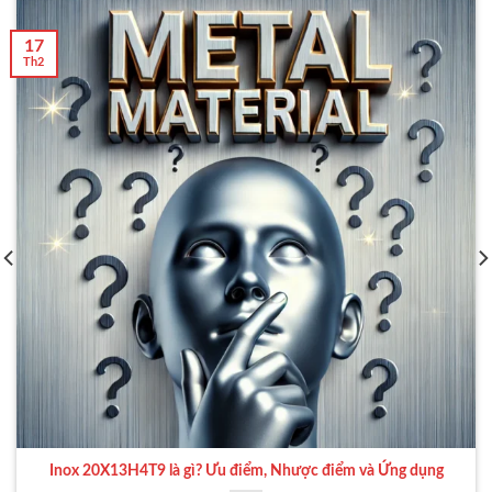
17
Th2
Inox 20X13H4T9 là gì? Ưu điểm, Nhược điểm và Ứng dụng