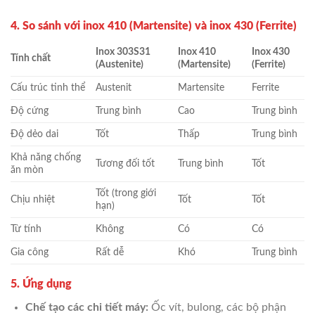
4. So sánh với inox 410 (Martensite) và inox 430 (Ferrite)
Inox 303S31
Inox 410
Inox 430
Tính chất
(Austenite)
(Martensite)
(Ferrite)
Cấu trúc tinh thể
Austenit
Martensite
Ferrite
Độ cứng
Trung bình
Cao
Trung bình
Độ dẻo dai
Tốt
Thấp
Trung bình
Khả năng chống
Tương đối tốt
Trung bình
Tốt
ăn mòn
Tốt (trong giới
Chịu nhiệt
Tốt
Tốt
hạn)
Từ tính
Không
Có
Có
Gia công
Rất dễ
Khó
Trung bình
5. Ứng dụng
Chế tạo các chi tiết máy:
Ốc vít, bulong, các bộ phận