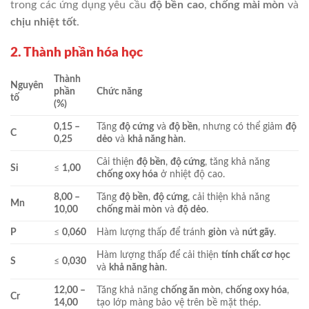
trong các ứng dụng yêu cầu
độ bền cao
,
chống mài mòn
và
chịu nhiệt tốt
.
2. Thành phần hóa học
Thành
Nguyên
phần
Chức năng
tố
(%)
0,15 –
Tăng
độ cứng
và
độ bền
, nhưng có thể giảm
độ
C
0,25
dẻo
và
khả năng hàn
.
Cải thiện
độ bền
,
độ cứng
, tăng khả năng
Si
≤
1,00
chống oxy hóa
ở nhiệt độ cao.
8,00 –
Tăng
độ bền
,
độ cứng
, cải thiện khả năng
Mn
10,00
chống mài mòn
và
độ dẻo
.
P
≤
0,060
Hàm lượng thấp để tránh
giòn
và
nứt gãy
.
Hàm lượng thấp để cải thiện
tính chất cơ học
S
≤
0,030
và
khả năng hàn
.
12,00 –
Tăng khả năng
chống ăn mòn
,
chống oxy hóa
,
Cr
14,00
tạo lớp màng bảo vệ trên bề mặt thép.