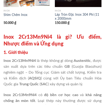
INOX
INOX
Láp Tròn Đặc Inox 304 Phi (11
Shim Chêm Inox
x 2000)mm
50.000
₫
150.000
₫
Inox 2Cr13Mn9Ni4 là gì? Ưu điểm,
Nhược điểm và Ứng dụng
1. Giới thiệu
Inox 2Cr13Mn9Ni4
là thép không gỉ dòng
Austenitic
, được
sản xuất dựa trên các tiêu chuẩn
GB
(Guojia Biaozhun)
nghiêm ngặt –
Do
Tổng cục Giám sát chất lượng, Kiểm tra
và Kiểm dịch
(
AQSIQ
) cùng với Ủy ban Tiêu chuẩn Hóa
Quốc gia
Trung Quốc
(
SAC
) xây dựng và quản lý.
Inox 2Cr13Mn9Ni4
có
độ bền cơ học cao
và
khả năng
chống ăn mòn tốt
. Loại thép này thường được sử dụng