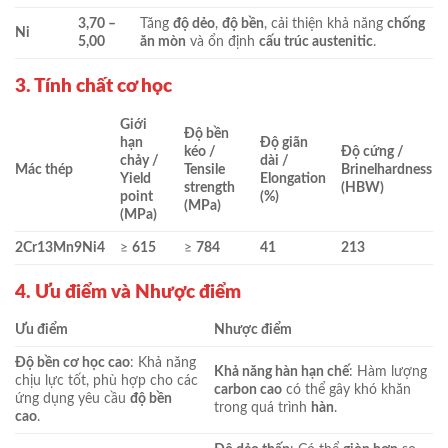
3,70 –
Tăng
độ dẻo
,
độ bền
, cải thiện khả năng
chống
Ni
5,00
ăn mòn
và ổn định
cấu trúc austenitic
.
3. Tính chất cơ học
Giới
Độ bền
hạn
Độ giãn
kéo /
Độ cứng /
chảy /
dài /
Mác thép
Tensile
Brinelhardness
Yield
Elongation
strength
(HBW)
point
(%)
(MPa)
(MPa)
2Cr13Mn9Ni4
≥
615
≥
784
41
213
4. Ưu điểm và Nhược điểm
Ưu điểm
Nhược điểm
Độ bền cơ học cao
: Khả năng
Khả năng hàn hạn chế
: Hàm lượng
chịu lực tốt, phù hợp cho các
carbon cao
có thể gây khó khăn
ứng dụng yêu cầu
độ bền
trong quá trình
hàn
.
cao
.