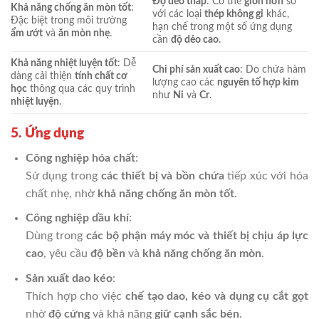
Độ dẻo thấp
: Có thể
giòn hơn
so
Khả năng chống ăn mòn tốt
:
với các loại
thép không gỉ
khác,
Đặc biệt trong môi trường
hạn chế trong một số ứng dụng
ẩm ướt
và
ăn mòn nhẹ
.
cần
độ dẻo cao
.
Khả năng nhiệt luyện tốt
: Dễ
Chi phí sản xuất cao
: Do chứa hàm
dàng cải thiện
tính chất cơ
lượng cao các
nguyên tố hợp kim
học
thông qua các quy trình
như
Ni
và
Cr
.
nhiệt luyện
.
5. Ứng dụng
Công nghiệp hóa chất
:
Sử dụng trong
các thiết bị và bồn chứa
tiếp xúc với hóa
chất nhẹ, nhờ
khả năng chống ăn mòn tốt
.
Công nghiệp dầu khí
:
Dùng trong
các bộ phận máy móc và thiết bị chịu áp lực
cao
, yêu cầu
độ bền
và
khả năng chống ăn mòn
.
Sản xuất dao kéo
:
Thích hợp cho việc
chế tạo dao, kéo và dụng cụ cắt gọt
nhờ
độ cứng
và khả năng
giữ cạnh sắc bén
.