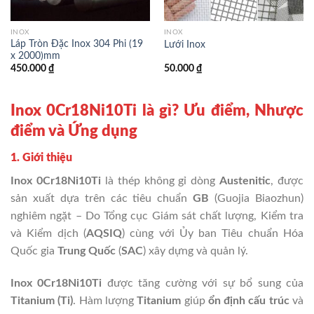
INOX
INOX
Láp Tròn Đặc Inox 304 Phi (19
Lưới Inox
x 2000)mm
450.000
₫
50.000
₫
Inox 0Cr18Ni10Ti là gì? Ưu điểm, Nhược
điểm và Ứng dụng
1. Giới thiệu
Inox 0Cr18Ni10Ti
là thép không gỉ dòng
Austenitic
, được
sản xuất dựa trên các tiêu chuẩn
GB
(Guojia Biaozhun)
nghiêm ngặt –
Do
Tổng cục Giám sát chất lượng, Kiểm tra
và Kiểm dịch
(
AQSIQ
) cùng với Ủy ban Tiêu chuẩn Hóa
Quốc gia
Trung Quốc
(
SAC
) xây dựng và quản lý.
Inox 0Cr18Ni10Ti
được tăng cường với sự bổ sung của
Titanium (Ti)
. Hàm lượng
Titanium
giúp
ổn định cấu trúc
và