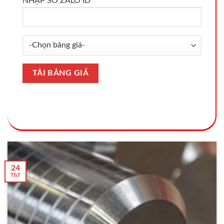
NHẬP SỐ ZALO ID
24
Th7