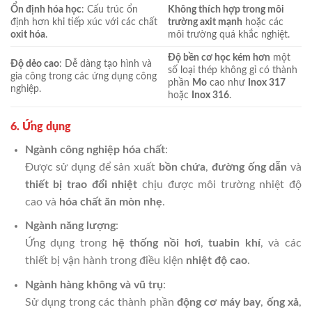
Ổn định hóa học
: Cấu trúc ổn
Không thích hợp trong môi
định hơn khi tiếp xúc với các chất
trường axit mạnh
hoặc các
oxit hóa
.
môi trường quá khắc nghiệt.
Độ bền cơ học kém hơn
một
Độ dẻo cao
: Dễ dàng tạo hình và
số loại thép không gỉ có thành
gia công trong các ứng dụng công
phần
Mo
cao như
Inox 317
nghiệp.
hoặc
Inox 316
.
6. Ứng dụng
Ngành công nghiệp hóa chất
:
Được sử dụng để sản xuất
bồn chứa
,
đường ống dẫn
và
thiết bị trao đổi nhiệt
chịu được môi trường nhiệt độ
cao và
hóa chất ăn mòn nhẹ
.
Ngành năng lượng
:
Ứng dụng trong
hệ thống nồi hơi
,
tuabin khí
, và các
thiết bị vận hành trong điều kiện
nhiệt độ cao
.
Ngành hàng không và vũ trụ
:
Sử dụng trong các thành phần
động cơ máy bay
,
ống xả
,