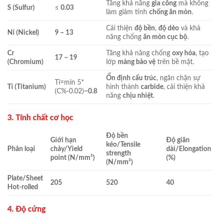
Tăng khả năng
gia công
mà không
S (Sulfur)
≤
0.03
làm giảm tính
chống ăn mòn
.
Cải thiện
độ bền
,
độ dẻo
và khả
Ni (Nickel)
9 – 13
năng chống
ăn mòn cục bộ
.
Cr
Tăng khả năng chống
oxy hóa
, tạo
17 – 19
(Chromium)
lớp
màng bảo vệ
trên bề mặt.
Ổn định cấu trúc
, ngăn chặn sự
Ti=min 5*
Ti (Titanium)
hình thành
carbide
, cải thiện khả
(C
%-0.02)~
0.8
năng
chịu nhiệt
.
3. Tính chất cơ học
Độ bền
Giới hạn
Độ giãn
kéo/Tensile
Phân loại
chảy/Yield
dài/Elongation
strength
point (N/mm²)
(%)
(N/mm²)
Plate/Sheet
205
520
40
Hot-rolled
4. Độ cứng