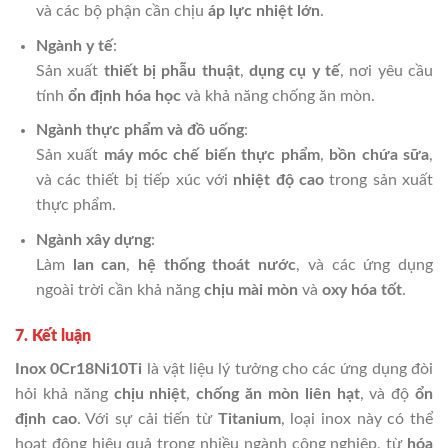
và các bộ phận cần chịu
áp lực nhiệt lớn
.
Ngành y tế
:
Sản xuất
thiết bị phẫu thuật
,
dụng cụ y tế
, nơi yêu cầu
tính
ổn định hóa học
và khả năng chống ăn mòn.
Ngành thực phẩm và đồ uống
:
Sản xuất
máy móc chế biến thực phẩm
,
bồn chứa sữa
,
và các thiết bị tiếp xúc với
nhiệt độ cao
trong sản xuất
thực phẩm.
Ngành xây dựng
:
Làm
lan can
,
hệ thống thoát nước
, và các ứng dụng
ngoài trời cần khả năng
chịu mài mòn
và
oxy hóa tốt
.
7. Kết luận
Inox 0Cr18Ni10Ti
là vật liệu lý tưởng cho các ứng dụng đòi
hỏi khả năng
chịu nhiệt
,
chống ăn mòn liên hạt
, và độ
ổn
định cao
. Với sự cải tiến từ
Titanium
, loại inox này có thể
hoạt động hiệu quả trong nhiều ngành công nghiệp, từ
hóa