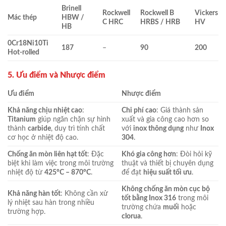
Brinell
Rockwell
Rockwell B
Vickers
Mác thép
HBW /
C HRC
HRBS / HRB
HV
HB
0Cr18Ni10Ti
187
–
90
200
Hot-rolled
5. Ưu điểm và Nhược điểm
Ưu điểm
Nhược điểm
Khả năng chịu nhiệt cao
:
Chi phí cao
: Giá thành sản
Titanium
giúp ngăn chặn sự hình
xuất và gia công cao hơn so
thành
carbide
, duy trì tính chất
với
inox thông dụng
như
Inox
cơ học ở nhiệt độ cao.
304
.
Chống ăn mòn liên hạt tốt
: Đặc
Khó gia công hơn
: Đòi hỏi kỹ
biệt khi làm việc trong môi trường
thuật và thiết bị chuyên dụng
nhiệt độ từ
425°C – 870°C
.
để đạt
hiệu suất tối ưu
.
Không chống ăn mòn cục bộ
Khả năng hàn tốt
: Không cần xử
tốt bằng Inox 316
trong môi
lý nhiệt sau hàn trong nhiều
trường chứa
muối
hoặc
trường hợp.
clorua
.