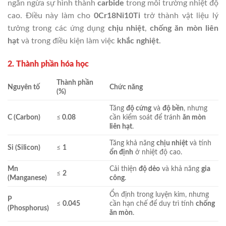
ngăn ngừa sự hình thành
carbide
trong môi trường nhiệt độ
cao. Điều này làm cho
0Cr18Ni10Ti
trở thành vật liệu lý
tưởng trong các ứng dụng
chịu nhiệt
,
chống ăn mòn liên
hạt
và trong điều kiện làm việc
khắc nghiệt
.
2. Thành phần hóa học
Thành phần
Nguyên tố
Chức năng
(%)
Tăng
độ cứng
và
độ bền
, nhưng
C (Carbon)
≤
0.08
cần kiểm soát để tránh
ăn mòn
liên hạt
.
Tăng khả năng
chịu nhiệt
và tính
Si (Silicon)
≤
1
ổn định
ở nhiệt độ cao.
Mn
Cải thiện
độ dẻo
và khả năng
gia
≤
2
(Manganese)
công
.
Ổn định trong luyện kim, nhưng
P
≤
0.045
cần hạn chế để duy trì tính
chống
(Phosphorus)
ăn mòn
.