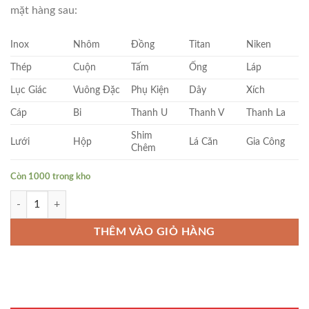
mặt hàng sau:
Inox
Nhôm
Đồng
Titan
Niken
Thép
Cuộn
Tấm
Ống
Láp
Lục Giác
Vuông Đặc
Phụ Kiện
Dây
Xích
Cáp
Bi
Thanh U
Thanh V
Thanh La
Shim
Lưới
Hộp
Lá Căn
Gia Công
Chêm
Còn 1000 trong kho
Cây Niken Tròn Đặc Phi (14 x 2000)mm số lượng
THÊM VÀO GIỎ HÀNG